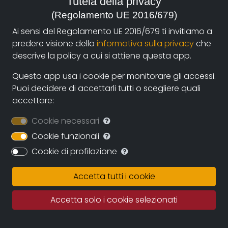
Tutela della privacy
2006, Italia
(Regolamento UE 2016/679)
Ai sensi del Regolamento UE 2016/679 ti invitiamo a
Genre:
predere visione della
informativa sulla privacy
che
Society
descrive la policy a cui si attiene questa app.
Contacts:
Questo app usa i cookie per monitorare gli accessi.
daniele@danielemarzeddu.com
(autore)
Puoi decidere di accettarli tutti o scegliere quali
accettare:
Cookie necessari
Synopsis
Cookie funzionali
In the paths that lead to calli di mestieri and artisan
Cookie di profilazione
workshops where wood, stucco and glass are worked,
one wonders what is, to this day, the place that
Accetta tutti i cookie
artisans occupy in the economy of a city like Venice.
From this emerged a small cross-section of the work
Accetta solo i cookie selezionati
situation in the three sectors with the opinions of
young Venetians.