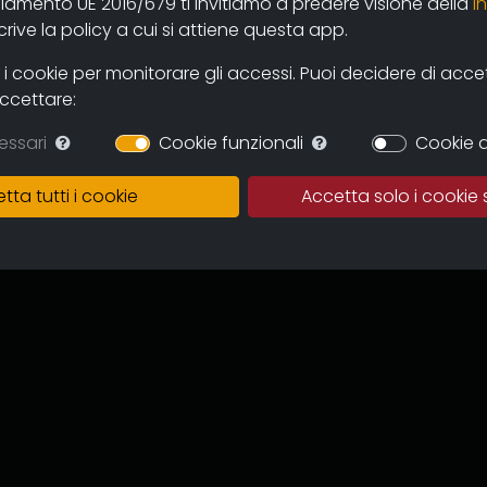
olamento UE 2016/679 ti invitiamo a predere visione della
i
ated in History at Bologna
ive la policy a cui si attiene questa app.
es Politiques” in Paris. He worked
istoires en Méditerranée
 cookie per monitorare gli accessi. Puoi decidere di accetta
for the on-line magazines
accettare:
essari
Cookie funzionali
Cookie d
tta tutti i cookie
Accetta solo i cookie 