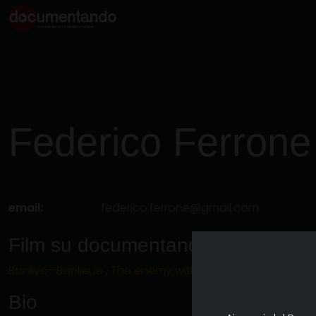
Federico
Ferrone
email:
federico.ferrone@gmail.com
Film su documentando
Banliyo- Banlieue
,
The enemy within
,
MERICA
Bio