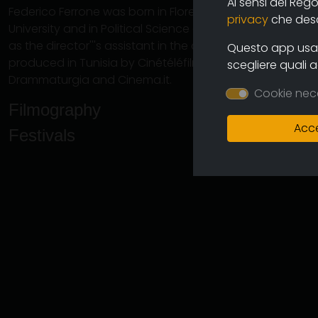
Ai sensi del Reg
Federico Ferrone was born in Florence in 1981, and gradu
privacy
che descr
University and in Political Science at the “Institut d'''Etud
as the director'''s assistant in the documentary series H
Questo app usa i
produced in Tunisia by Cinétéléfilms. He actually works 
scegliere quali 
Drammaturgia and Cinema.it.
Cookie nec
Filmography
Acce
Festivals