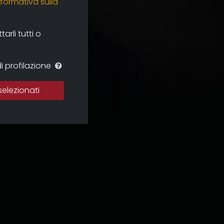
nformativa sulla
rli tutti o
i profilazione
selezionati