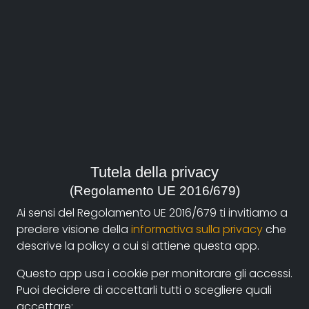
Federico
La Piccirella
Film su documentando
Tutela della privacy
Rosignano Solvay - The Factory that became a
(Regolamento UE 2016/679)
Garden
Ai sensi del Regolamento UE 2016/679 ti invitiamo a
predere visione della
informativa sulla privacy
che
Bio
descrive la policy a cui si attiene questa app.
Federico La pIccirella è Architetto e progettista di
Questo app usa i cookie per monitorare gli accessi.
interni.
Puoi decidere di accettarli tutti o scegliere quali
Filmografia
accettare: