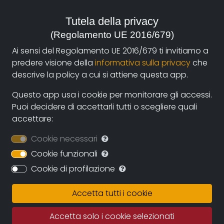
for the production company Offside, and she also
directs “Donne” (Women), a fiction broadcasted by
Tutela della privacy
Rai2. In 2004 she works as a director assistant for the
(Regolamento UE 2016/679)
movie “Provincia meccanica”, by Stefano Mordini.
Ai sensi del Regolamento UE 2016/679 ti invitiamo a
Filmography
predere visione della
informativa sulla privacy
che
"Carne da macello" – documentario 2002
descrive la policy a cui si attiene questa app.
"Donne" - fiction 2002; Amorestremo -
Questo app usa i cookie per monitorare gli accessi.
lungometraggio 35mm 2001 Regia Maria Martinelli
Puoi decidere di accettarli tutti o scegliere quali
Special Leonardo Pieraccioni - documentario DV 2000
accettare:
Regia Maria Martinelli; Gladiatori – Reportage sul
Cookie necessari
cinema hard italiano - documentario 35mm 2000;
Lachrymae - fiction 1999
Cookie funzionali
Cookie di profilazione
Selezione Ufficiale 56ma Mostra d'Arte
Cinematografica di Venezia - Sezione Nuovi Territori;
Accetta tutti i cookie
Decameron - documentario video 1999 Premio
documentari d'identità Presidenza del Consiglio
Accetta solo i cookie selezionati
Regionale Emilia-Romagna