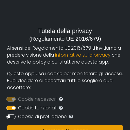
Videoclip"So bring your iron rain down upon me"Der
Blutharsh
Famiglia di gru con nido
Tutela della privacy
Body electric #2
(Regolamento UE 2016/679)
Body electric #1 premio speciale della giuria al festival
Ai sensi del Regolamento UE 2016/679 ti invitiamo a
TTV 2006,
predere visione della
informativa sulla privacy
che
premio come miglior opera di ricerca al festival
descrive la policy a cui si attiene questa app.
cortopotere bergamo 2006
Questo app usa i cookie per monitorare gli accessi.
2004
Puoi decidere di accettarli tutti o scegliere quali
accettare:
Video live per Diamanda Galás
Cookie necessari
Soluzioni di continuità, Selezionato al Torino Film
Cookie funzionali
Festival (2004), Antifestival (2005), Cortoimolafestival
Cookie di profilazione
(2005),
Cortopotere (Bergamo) (2005)