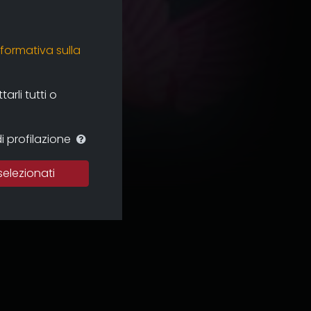
nformativa sulla
rli tutti o
i profilazione
selezionati