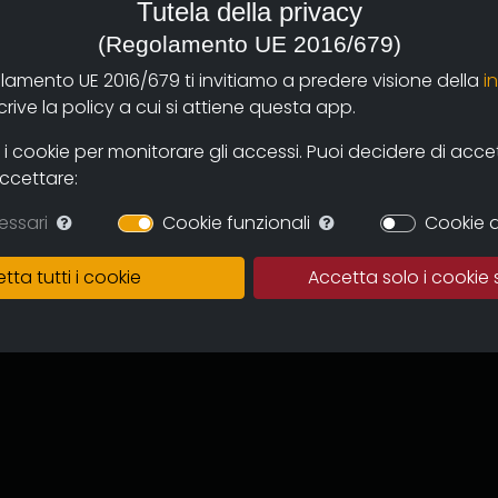
Tutela della privacy
(Regolamento UE 2016/679)
olamento UE 2016/679 ti invitiamo a predere visione della
i
ive la policy a cui si attiene questa app.
 cookie per monitorare gli accessi. Puoi decidere di accetta
accettare:
hree of them decide to
essari
Cookie funzionali
Cookie d
arts a journey to discover
agnosed and medical
tta tutti i cookie
Accetta solo i cookie 
ng kids and grown ups.