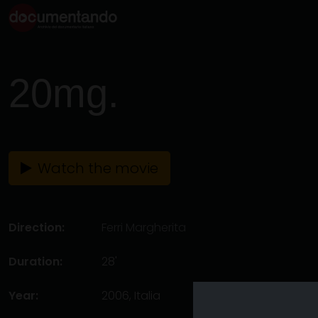
20mg.
Watch the movie
Direction:
Ferri Margherita
Duration:
28'
Year:
2006, Italia