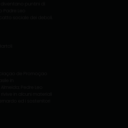
 diventano puntini di
so Padre Leo
catto sociale dei deboli.
artoli
”Associaçao de Promoçao
ile in
e Almeida; Pedre Leo
ivive in alcuni materiali
ernardo ed i sostenitori