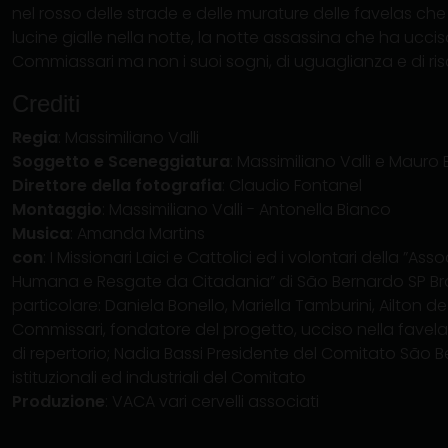
nel rosso delle strade e delle murature delle favelas che
lucine gialle nella notte, la notte assassina che ha ucci
Commiassari ma non i suoi sogni, di uguaglianza e di ris
Crediti
Regia
: Massimiliano Valli
Soggetto e Sceneggiatura
: Massimiliano Valli e Mauro B
Direttore della fotografia
: Claudio Fontanel
Montaggio
: Massimiliano Valli - Antonella Bianco
Musica
: Amanda Martins
con
: I Missionari Laici e Cattolici ed i volontari della 
Humana e Resgate da Citadania” di São Bernardo SP Bras
particolare: Daniela Bonello, Mariella Tamburini, Ailton d
Commissari, fondatore del progetto, ucciso nella favela r
di repertorio; Nadia Bassi Presidente del Comitato São B
istituzionali ed industriali del Comitato
Produzione
: VACA vari cervelli associati