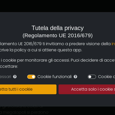
agini di repertorio, le
di Sao Bernardo, il film
Tutela della privacy
nza e come essa
(Regolamento UE 2016/679)
i inseriti aiutano
 vive e la sua portata
olamento UE 2016/679 ti invitiamo a predere visione della
i
 ma non solo.
ive la policy a cui si attiene questa app.
 ciò che è accaduto e
 cookie per monitorare gli accessi. Puoi decidere di accetta
delle persone che
accettare:
ri, la filosofia di un
essari
Cookie funzionali
Cookie d
 un montaggio “laico” che
mi sulla persona.
tta tutti i cookie
Accetta solo i cookie 
no scintillante ai
le condizioni climatiche
i sfavillanti colori di
ella megalopoli si perdono