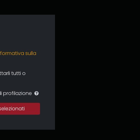
nformativa sulla
rli tutti o
i profilazione
selezionati