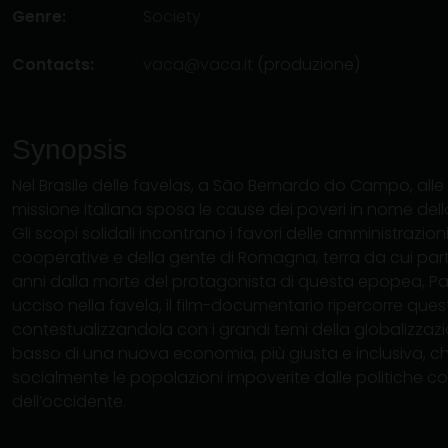
Genre:
Society
Contacts:
vaca@vaca.it
(produzione)
Synopsis
Nel Brasile delle favelas, a São Bernardo do Campo, alle
missione italiana sposa le cause dei poveri in nome dell
Gli scopi solidali incontrano i favori delle amministrazioni, 
cooperative e della gente di Romagna, terra da cui partir
anni dalla morte del protagonista di questa epopea, P
ucciso nella favela, il film-documentario ripercorre ques
contestualizzandola con i grandi temi della globalizzazi
basso di una nuova economia, più giusta e inclusiva, c
socialmente le popolazioni impoverite dalle politiche c
dell’occidente.