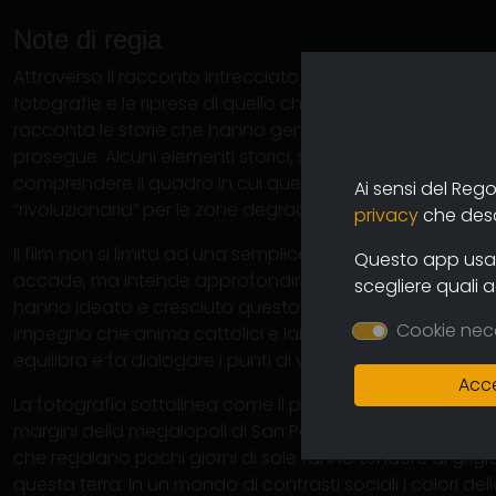
Note di regia
Attraverso il racconto intrecciato dei protagonisti, le imm
fotografie e le riprese di quello che sono oggi le favelas 
racconta le storie che hanno generato questa esperie
prosegue. Alcuni elementi storici, sociologici ed economic
comprendere il quadro in cui questa esperienza è nata e
Ai sensi del Reg
“rivoluzionaria” per le zone degradate in cui è cresciuta
privacy
che descr
Il film non si limita ad una semplice documentazione di
Questo app usa i
accade, ma intende approfondire anche il lato umano 
scegliere quali 
hanno ideato e cresciuto questo progetto, i valori, i pensie
Cookie nec
impegno che anima cattolici e laici insieme, attraverso
equilibra e fa dialogare i punti di vista accentrando i te
Acce
La fotografia sottolinea come il paese “verde e oro” è me
margini della megalopoli di San Paolo. L’inquinamento e 
che regalano pochi giorni di sole fanno tendere al grigio gl
questa terra. In un mondo di contrasti sociali i colori d