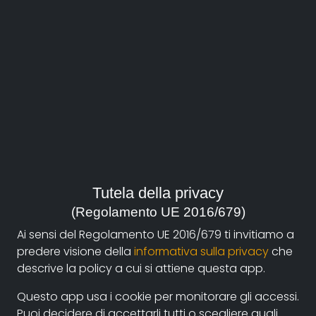
Street Flower Spot
Watch the movie
Tutela della privacy
Direction:
(Regolamento UE 2016/679)
Sequence APS
Ai sensi del Regolamento UE 2016/679 ti invitiamo a
predere visione della
informativa sulla privacy
che
Duration:
descrive la policy a cui si attiene questa app.
7'25"
Questo app usa i cookie per monitorare gli accessi.
Year:
Puoi decidere di accettarli tutti o scegliere quali