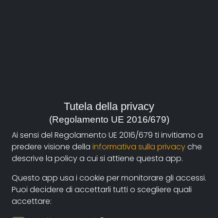
Italia, 2012
Genre:
History
,
Biography
Contacts:
primo.giroldini@yahoo.it
(autore)
Tutela della privacy
Synopsis
(Regolamento UE 2016/679)
Il film racconta la vicenda umana di Laura “Mirka”
Ai sensi del Regolamento UE 2016/679 ti invitiamo a
Polizzi dall’adolescenza in una famiglia di antifascisti
predere visione della
informativa sulla privacy
che
nei borghi dell’Oltretorrente di Parma, per arrivare alla
descrive la policy a cui si attiene questa app.
scelta compiuta ancora diciannovenne di aderire alla
Questo app usa i cookie per monitorare gli accessi.
Resistenza all’indomani della caduta del fascismo. Il
Puoi decidere di accettarli tutti o scegliere quali
racconto, fatto in prima persona da Mirka, si snoda
accettare:
tra l’attività clandestina a Parma, quindi a Piacenza e
a Reggio Emilia, con l’incontro, nella montagna