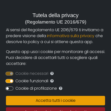
iItalia, 2007
Tutela della privacy
Genre:
History
(Regolamento UE 2016/679)
Ai sensi del Regolamento UE 2016/679 ti invitiamo a
Contacts:
predere visione della
informativa sulla privacy
che
primo.giroldini@yahoo.it
(autore)
descrive la policy a cui si attiene questa app.
Questo app usa i cookie per monitorare gli accessi.
Puoi decidere di accettarli tutti o scegliere quali
Synopsis
accettare:
Il documentario racconta, attraverso undici testimoni,
Cookie necessari
il comune di Torrile e le sue frazioni sotto il fascismo e
nel tempo di guerra. Il lavoro in agricoltura, la vita
Cookie funzionali
quotidiana, il fascismo e i suoi riti, la guerra, la
Cookie di profilazione
chiamata alle armi, gli antifascisti, gli occupanti
tedeschi, forme di resistenza, i sappisti, la grande
Accetta tutti i cookie
ritirata dei tedeschi verso il Po.