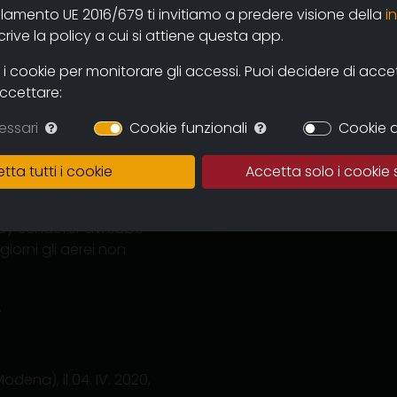
olamento UE 2016/679 ti invitiamo a predere visione della
i
ive la policy a cui si attiene questa app.
 cookie per monitorare gli accessi. Puoi decidere di accetta
accettare:
essari
Cookie funzionali
Cookie d
te avvolge le nostre vite
tta tutti i cookie
Accetta solo i cookie 
o pulito, nitido,
el mondo. Per qualche
ray Schaefer avrebbe
iorni gli aerei non
.
ena), il 04. IV. 2020,