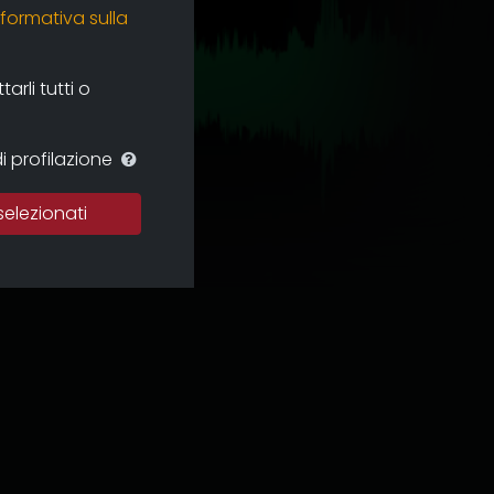
nformativa sulla
rli tutti o
i profilazione
selezionati