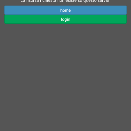
La risorsa richiesta non esiste su questo server.
home
login