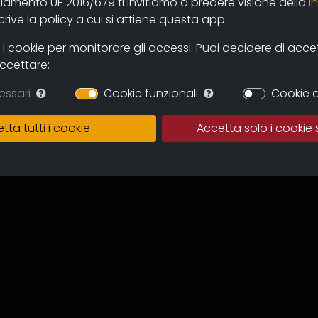
olamento UE 2016/679 ti invitiamo a predere visione della
i
ive la policy a cui si attiene questa app.
 cookie per monitorare gli accessi. Puoi decidere di accetta
accettare:
essari
Cookie funzionali
Cookie d
tta tutti i cookie
Accetta solo i cookie 
tion is by Carlo Vellani