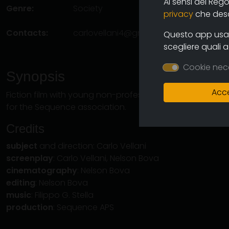
Ai sensi del Reg
Genre:
Society
privacy
che descr
Contacts:
carlovellani4@gmail.com
(autore)
Questo app usa i
scegliere quali 
Cookie nec
Synopsis
Acce
Fiction film with young non-professional actors. The direc
for the Sequence association.
Credits
subject
and direction: Carlo Vellani
screenplay
: Carlo Vellani, Nelson Bova
cinematography
: Nelson Bova
editing
: Nelson Bova
music
: Filippo G. Stella
production
: Sequence APS