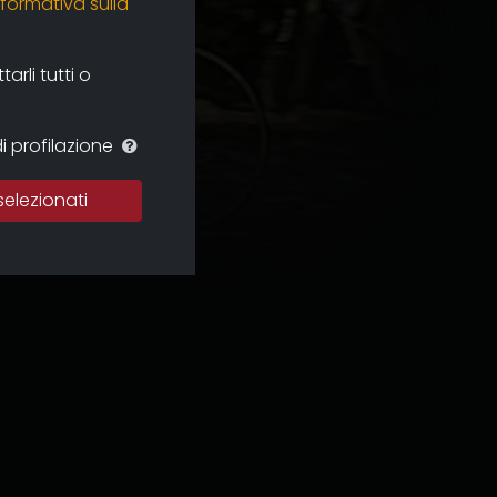
nformativa sulla
rli tutti o
i profilazione
selezionati