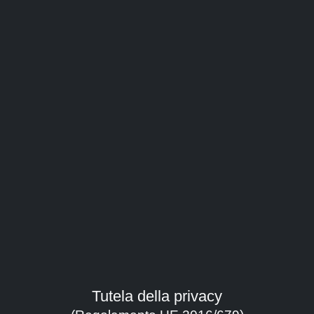
Giuseppe Verdi
Watch the trailer
Watch the movie
Direction:
Barilli Francesco
Tutela della privacy
Duration:
56'