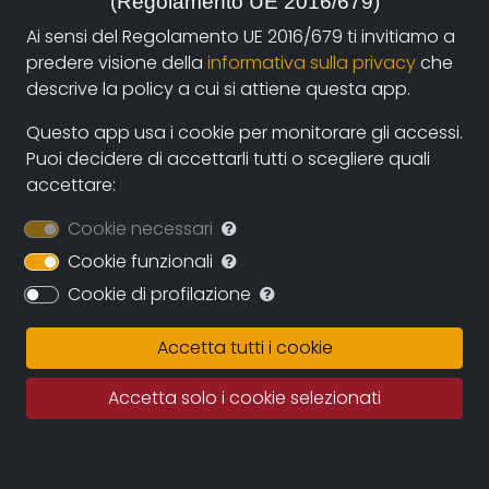
(Regolamento UE 2016/679)
Ai sensi del Regolamento UE 2016/679 ti invitiamo a
Year:
predere visione della
informativa sulla privacy
che
2001, Italia
descrive la policy a cui si attiene questa app.
Genre:
Questo app usa i cookie per monitorare gli accessi.
Biography
,
Entertainment and Music
Puoi decidere di accettarli tutti o scegliere quali
accettare:
Contacts:
Cookie necessari
filmago@filmago.com
(autore),
filmago@filmago.com
Cookie funzionali
(produzione),
filmago@filmago.com
(distribuzione)
Cookie di profilazione
Accetta tutti i cookie
Synopsis
Accetta solo i cookie selezionati
The life, the places, the feelings, the works of the
Maestro, on the occasion of the hundredth
anniversary of his death, told by an unusual Rigoletto.