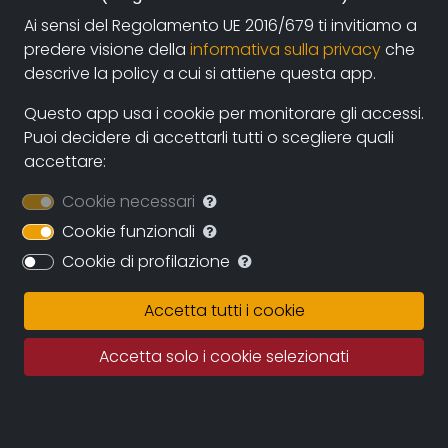
2008, Italia
Ai sensi del Regolamento UE 2016/679 ti invitiamo a
predere visione della
informativa sulla privacy
che
Genre:
descrive la policy a cui si attiene questa app.
Politics
Questo app usa i cookie per monitorare gli accessi.
Contacts:
Puoi decidere di accettarli tutti o scegliere quali
nicoguidetti@gmail.com
(autore),
accettare:
mila@solaresonline.it
(produzione)
Cookie necessari
Cookie funzionali
Cookie di profilazione
Synopsis
Nel 2008 l’azienda la proprietà dell’azienda Immergas
Accetta tutti i cookie
di Gualtieri (in provincia di Reggio Emilia) stava per
chiudere l’azienda. Non per mancanza di lavoro ma
Accetta solo i cookie selezionati
per cattiva gestione della stessa. Gli operai decisero
allora di promuovere un’iniziativa di lotta a oltranza
davanti all’ingresso dello stabilimento. "Il presidio"
racconta una giornata di lotta, le paure, le speranze,