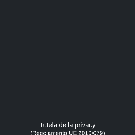
Il presidio
Watch the movie
Direction:
Guidetti Nico
Duration:
23'
Tutela della privacy
Year:
(Regolamento UE 2016/679)