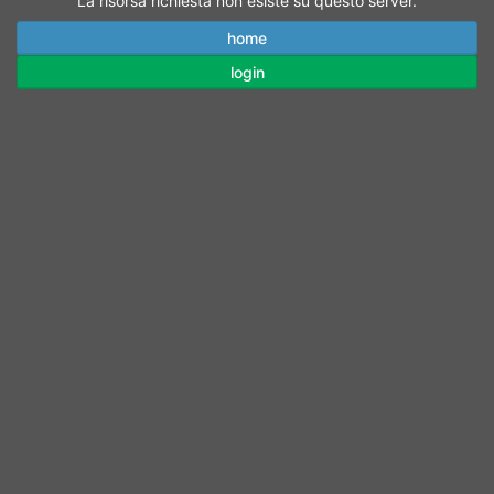
La risorsa richiesta non esiste su questo server.
home
login