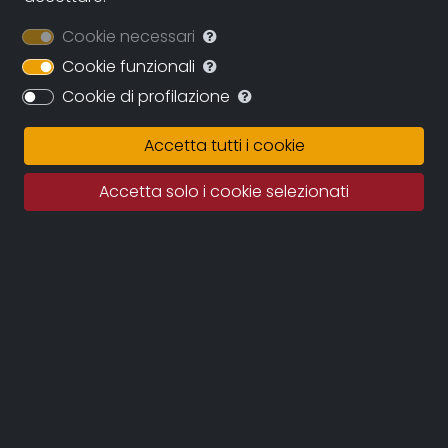
Italia, 2018
Cookie necessari
Genre:
Cookie funzionali
Environment and nature
Cookie di profilazione
Contacts:
Accetta tutti i cookie
avv.zucconi@database.it
(autore)
Accetta solo i cookie selezionati
Synopsis