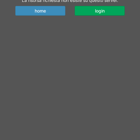
La risorsa richiesta non esiste su questo server.
home
login