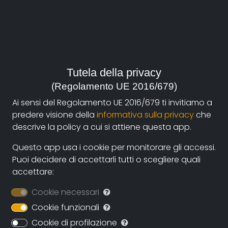
resistenziale. Uomo silenzioso e discreto, morto
quando lei era molto piccola, il tipografo Senofonte
Bertoncini, nome di battaglia “Sena”, dopo la
Liberazione, fatto quello che aveva considerato un
proprio dovere, non aveva più voluto parlarne,
continuando semplicemente a fare il proprio lavoro di
Tutela della privacy
artigiano.
(Regolamento UE 2016/679)
Arrestato prima del 25 luglio per l’appartenenza ad un
Ai sensi del Regolamento UE 2016/679 ti invitiamo a
vasto gruppo antifascista interpartitico ed
predere visione della
informativa sulla privacy
che
interclassista con propaggini in tutta l’Emilia
descrive la policy a cui si attiene questa app.
Romagna, che vedeva coinvolti comunisti, azionisti,
socialisti, liberali e persino monarchici antifascisti,
Questo app usa i cookie per monitorare gli accessi.
come il generale Cadorna, in seguito, già nel
Puoi decidere di accettarli tutti o scegliere quali
settembre ’43, aveva iniziato a svolgere attività
accettare:
partigiana nei gruppi che, in seguito, confluirono nella
Cookie necessari
35° Brigata Garibaldi. Dall’inverno del 1944 egli aveva
collaborato con Spero Ghedini, commissario politico
Cookie funzionali
delle Brigate Garibaldi ferraresi, nella costituzione di
Cookie di profilazione