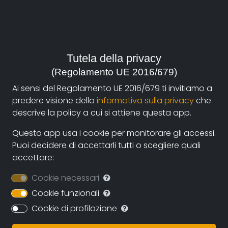
Year:
2010, Italia
Tutela della privacy
Genre:
(Regolamento UE 2016/679)
Politics
,
Biography
Ai sensi del Regolamento UE 2016/679 ti invitiamo a
Contacts:
predere visione della
informativa sulla privacy
che
pimediol@tin.it
(autore)
descrive la policy a cui si attiene questa app.
Questo app usa i cookie per monitorare gli accessi.
Puoi decidere di accettarli tutti o scegliere quali
Synopsis
accettare:
The documentary-film 'Per esempio Vittorio' illustrates
Cookie necessari
the life and activities of Vittorio Foa, trade-unionist,
politician and intellectual, between 1910 and the first
Cookie funzionali
years of the this century. It therefore retraces a
Cookie di profilazione
century of history without ongoing solutions: youth,