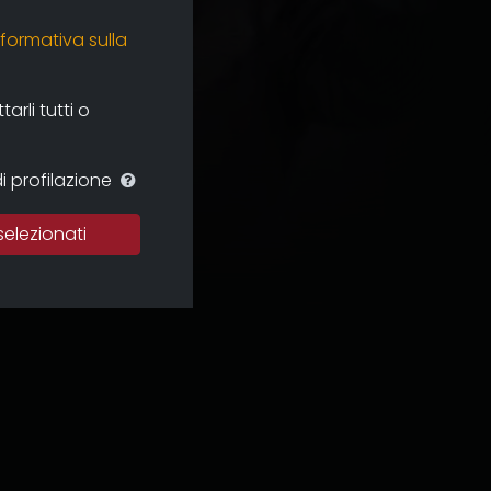
nformativa sulla
rli tutti o
i profilazione
selezionati