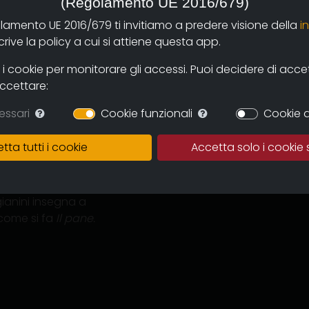
(Regolamento UE 2016/679)
olamento UE 2016/679 ti invitiamo a predere visione della
i
ive la policy a cui si attiene questa app.
 cookie per monitorare gli accessi. Puoi decidere di accetta
accettare:
ramvideo.it
(produzione)
essari
Cookie funzionali
Cookie d
tta tutti i cookie
Accetta solo i cookie 
ole Elementari di Modena.
ianini insegna a
 come si fa
Il pane.