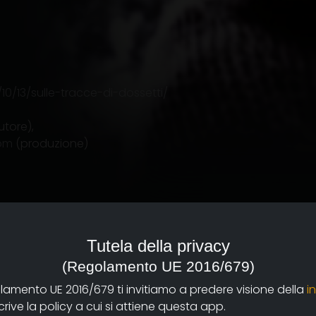
0/13/sulle-tracce-di-dossetti/
tore),
om
(produzione)
 Novecento italiano sul
Tutela della privacy
ll’Abbazia di Monteveglio,
na e Modena; nel 1994,
(Regolamento UE 2016/679)
orso in difesa della
olamento UE 2016/679 ti invitiamo a predere visione della
i
bato sera che fecero di
ive la policy a cui si attiene questa app.
na straordinaria, alle