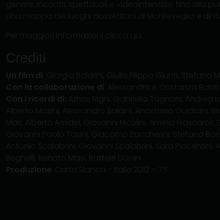
genere, incontri, spettacoli e videointerviste, fino alla p
una mappa dei luoghi dossettiani di Monteveglio e dinto
Per maggiori informazioni clicca
qui
Crediti
Un film di
: Giorgia Boldrini, Giulio Filippo Giunti, Stefano 
Con la collaborazione di
: Alessandro e Costanza Baldin
Con i ricordi di:
Athos Righi, Gabriella Tognoni, Andrea Loll
Alberto Masini, Alessandro Baldini, Anastasio Guidicini, B
Mas, Alberto Amidei, Giovanni Nicolini, Amelia Frascaroli, 
Giovanni Paolo Tasini, Giacomo Zaccherini, Stefano Bo
Antonio Scalabrini, Giovanni Scalabrini, Sara Piacentini,
Beghelli, Renato Masi, Raffele Donini.
Produzione
: Carta Bianca - Italia 2012 – 75’