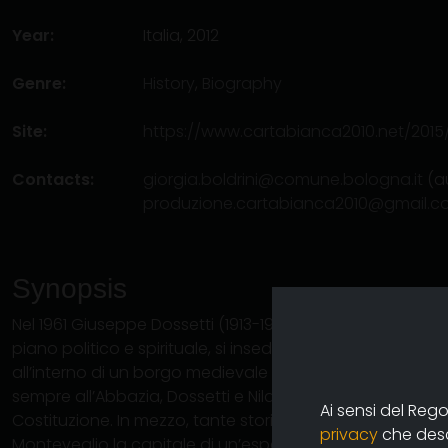
Year:
Italia, 2012
Genre:
History
,
Biography
Site:
https://www.cartabianca2010.net/2015/1
Contacts:
giorgia.boldrini@comune.bologna.it
(au
produzione.cartabianca2010@gmail.c
Synopsis
Nel 1961 Giuseppe Dossetti (1913-1996), figura chiave del
piano politico e spirituale, si insedia con i suoi monaci a
all’interno di un borgo medievale sulle colline tra Bolog
sempre all’Abbazia, Dossetti e Nilde Iotti tengono un disc
Ai sensi del Reg
Costituzione. In mezzo, tante storie: dalle omelie del sa
privacy
che descr
Monteveglio la capitale di un’esperienza spirituale e uma