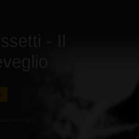
setti - Il
eveglio
e
sari Stefano