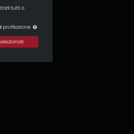
rli tutti o
i profilazione
selezionati