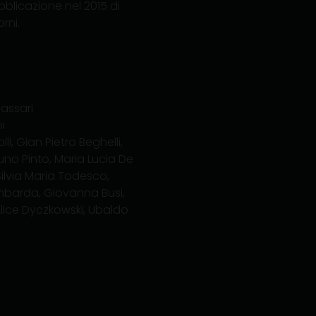
ubblicazione nel 2015 di
rni.
Massari
i
i, Gian Pietro Beghelli,
runo Pinto, Maria Lucia De
Silvia Maria Todesco,
mbarda, Giovanna Busi,
 Alice Dyczkowski, Ubaldo