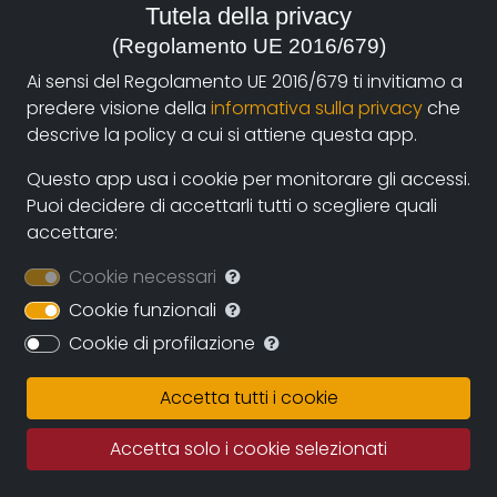
Tutela della privacy
2009, UK, Italia
(Regolamento UE 2016/679)
Genre:
Ai sensi del Regolamento UE 2016/679 ti invitiamo a
Society
predere visione della
informativa sulla privacy
che
descrive la policy a cui si attiene questa app.
Contacts:
info@miafilm.com
(autore)
Questo app usa i cookie per monitorare gli accessi.
Puoi decidere di accettarli tutti o scegliere quali
accettare:
Synopsis
Cookie necessari
Bettina runs the marriage agency Maruska
Cookie funzionali
international. Like a modern day Cupid, through her
Cookie di profilazione
database specializes in matching Italian men and
Eastern European women. Aldo, a timid banker, has
Accetta tutti i cookie
married beautiful Svetlana but Piero can't find a
woman of the right height. Irina came from Ukraine
Accetta solo i cookie selezionati
following her Italian dream and Tatjana doesn't
believe prince charming will ever arrive.