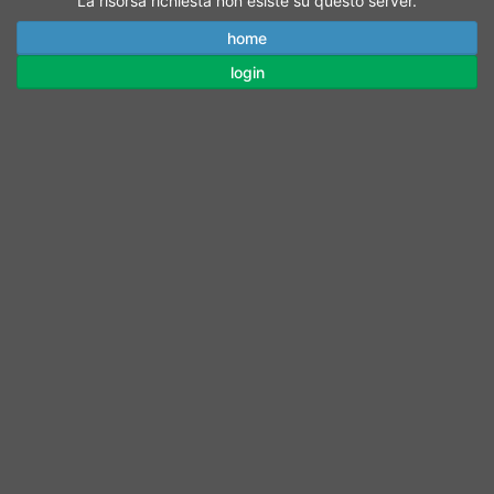
La risorsa richiesta non esiste su questo server.
home
login