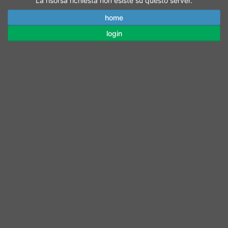
La risorsa richiesta non esiste su questo server.
home
login