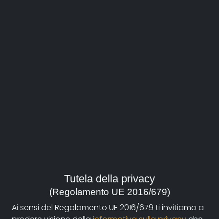
Amelia
Guarda il film
regia:
Scrimieri Chiara Idrusa
Tutela della privacy
durata:
17'
(Regolamento UE 2016/679)
Ai sensi del Regolamento UE 2016/679 ti invitiamo a
anno: