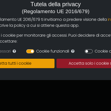
Tutela della privacy
eriore di Studi Umanistici
(Regolamento UE 2016/679)
olamento UE 2016/679 ti invitiamo a predere visione della
i
ra
Le parole dello schermo
per la
ive la policy a cui si attiene questa app.
 cookie per monitorare gli accessi. Puoi decidere di accetta
elles (2014).
accettare:
 ATER Formazione (2013 - 2014).
essari
Cookie funzionali
Cookie d
0 fonda
IncrediBOL!
. (
IN
novazione
 crescita del settore culturale e
tta tutti i cookie
Accetta solo i cookie 
l Comune di Bologna.