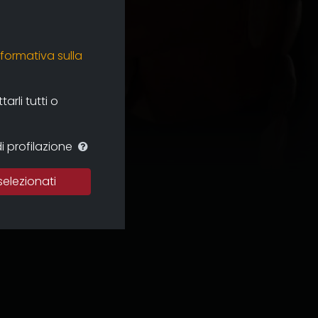
nformativa sulla
rli tutti o
i profilazione
selezionati