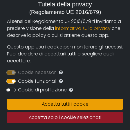
organizzatrice di corsi, workshop e seminari. (La
Tutela della privacy
Scatola Magica Giocando al cinema- Cinemovel
(Regolamento UE 2016/679)
Foundation/CUBO - Centro Unipol Bologna, Live Visual
Ai sensi del Regolamento UE 2016/679 ti invitiamo a
Performance Accademia Invernale Peraspera,
predere visione della
informativa sulla privacy
che
Sonorama: costruisci il tuo strumento musicale
descrive la policy a cui si attiene questa app.
MAMbo e roBOt, Technè matic laboratori di creazione
audiovisiva per adolescenti Coop. La Rupe,
Questo app usa i cookie per monitorare gli accessi.
BeepsandBLinksLabs, Creative Coding, Lofi
Puoi decidere di accettarli tutti o scegliere quali
Interaction).
accettare:
Filmografia
Cookie necessari
La richiesta di asilo, doc Facciamo le carte, 2010, 24' ,
Cookie funzionali
prod. The Blog TV, broadcast Sky can 141, Babel TV
Cookie di profilazione
Por cada desaparecido, una voz: I'll carry on speaking
Accetta tutti i cookie
on your behalf, doc, 2010
Inverno/Water, videoarte, 2009
Accetta solo i cookie selezionati
Ambient Festival 2011, Brescia