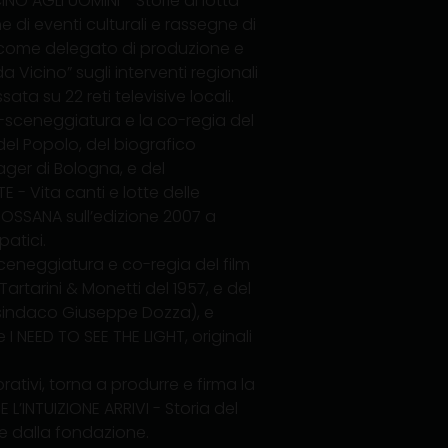
CINO AGLI UOMINI - Storie di lotta
e di eventi culturali e rassegne di
, come delegato di produzione e
 Vicino” sugli interventi regionali
ta su 22 reti televisive locali.
co-sceneggiatura e la co-regia del
el Popolo, del biografico
ger di Bologna, e del
- Vita canti e lotte delle
ROSSANA sull’edizione 2007 a
patici.
-sceneggiatura e co-regia del film
rtarini & Monetti del 1957, e del
l sindaco Giuseppe Dozza), e
 I NEED TO SEE THE LIGHT, originali
ativi, torna a produrre e firma la
L’INTUIZIONE ARRIVI - Storia del
ale dalla fondazione.