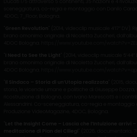
Ducati 175 attraverso 5 continenti, 35 nazioni e 4 rivoluzion
sceneggiatura, co-regia e montaggio con Danilo Carac
4DOC, 7_Floor, Bologna.
"
Green Revolution
" (2014, videoclip musicale 4’17” DV). 
brano omonimo originale di Nicoletta Zuccheri, dall’albu
4DOC Bologna.
https://www.youtube.com/watch?v=ZEz
"
I Need to See the Light
" (2014, videoclip musicale 5’44”
brano omonimo originale di Nicoletta Zuccheri, dall’albu
4DOC Bologna.
https://www.youtube.com/watch?v=q
"
Il Sindaco – Storia di un’Utopia realizzata
" (2015, docu
storia, le vicende umane e politiche di Giuseppe Dozza, 
ricostruzione di Bologna, con Ivano Marescotti e i contri
Alessandrini. Co-sceneggiatura, co-regia e montaggio 
Produzione VideoMagazine, 4DOC, Bologna.
"
Let the Insight Come – Lascia che l’Intuizione arrivi –
meditazione di Pian dei Ciliegi
" (2026, documentario, 76’