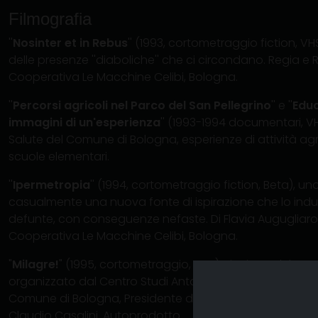
Filmografia
''
Nosinter et in Rebus
'' (1993, cortometraggio fiction, VHS)
delle presenze ''diaboliche'' che ci circondano. Regia e
Cooperativa Le Macchine Celibi, Bologna.
''
Percorsi agricoli nel Parco del San Pellegrino
'' e ''
Educ
immagini di un'esperienza
'' (1993-1994 documentari, V
Salute del Comune di Bologna, esperienze di attività agr
scuole elementari.
''
Ipermetropia
'' (1994, cortometraggio fiction, Beta), uno
casualmente una nuova fonte di ispirazione che lo ind
defunte, con conseguenze nefaste. Di Flavia Augugliaro
Cooperativa Le Macchine Celibi, Bologna.
"
Milagre!
" (1995, cortometraggio, VHS) Vincitore del c
organizzato dal Centro Studi Antartide e dal Centro Villa
Comune di Bologna, Presidente di giuria Giorgio Celli. 
Claudio Casalini. Autoprodotto.