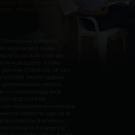
popolo
,
Se non ci conoscete.. vita
SSANA - miniolimpiadi per bambini
i formazione scientifica,
con esperienze in studio
vela e roccia. Si avvicina alla
 la realizzazione di video
 giovanile il CASALONE (di cui è
a GASOLINE GALLERY, galleria
 sperimentazione artistica
alcuni cortometraggi quali,
 POPOLO DELLE COMPERE –
o con riconoscimenti a rassegne
perienze didattiche agricole di
ell’Associazione di cinema e
realizzazione di documentari