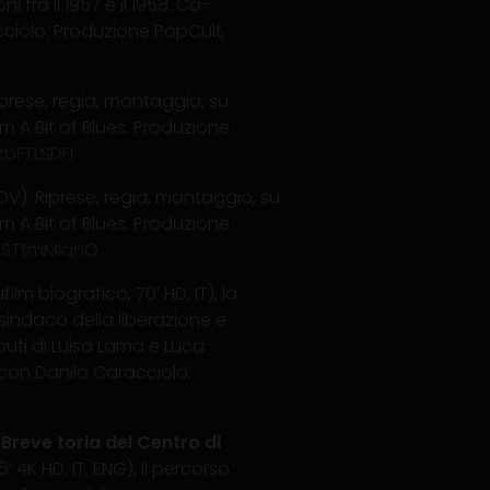
i fra il 1957 e il 1958. Co-
ciolo. Produzione PopCult,
Riprese, regia, montaggio, su
m A Bit of Blues. Produzione
bFTLSDFI
 DV). Riprese, regia, montaggio, su
m A Bit of Blues. Produzione
pSTtmMIqnQ
film biografico, 70’ HD, IT), la
sindaco della liberazione e
buti di Luisa Lama e Luca
con Danilo Caracciolo.
 Breve toria del Centro di
 4K HD, IT, ENG), il percorso