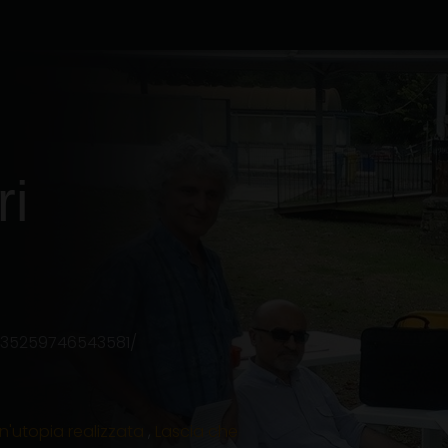
ri
235259746543581/
un'utopia realizzata
,
Lascia che