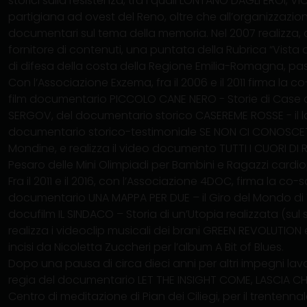
storici sulla resistenza, tra i quali LONTANO DAGLI EROI, VI
partigiana ad ovest del Reno, oltre che all’organizzazion
documentari sul tema della memoria. Nel 2007 realizza
fornitore di contenuti, una puntata della Rubrica “Vista da
di difesa della costa della Regione Emilia-Romagna, passa
Con l’Associazione Exzema, fra il 2006 e il 2011 firma la 
film documentario PICCOLO CANE NERO - Storie di Case d
SERGOV, del documentario storico CASEREME ROSSE - il la
documentario storico-testimoniale SE NON CI CONOSCETE 
Mondine, e realizza il video documento TUTTI I CUORI DI 
Pesaro delle Mini Olimpiadi per Bambini e Ragazzi cardio
Fra il 2011 e il 2016, con l’Associazione 4DOC, firma la co
documentario UNA MAPPA PER DUE – il Giro del Mondo di Ta
docufilm IL SINDACO – Storia di un’Utopia realizzata (su
realizza i videoclip musicali dei brani GREEN REVOLUTION e
incisi da Nicoletta Zuccheri per l’album A Bit of Blues.
Dopo una pausa di circa dieci anni per altri impegni lavor
regia del documentario LET THE INSIGHT COME, LASCIA CHE 
Centro di meditazione di Pian dei Ciliegi, per il trentenn