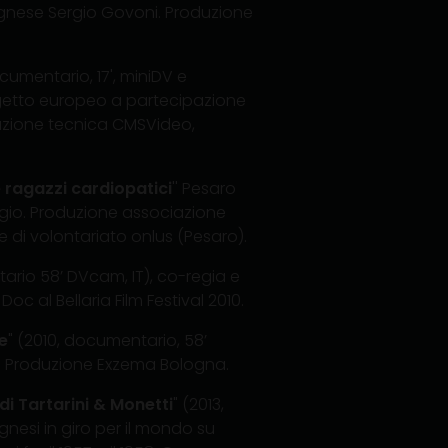
ognese Sergio Govoni. Produzione
ocumentario, 17', miniDV e
progetto europeo a partecipazione
azione tecnica CMSVideo,
e ragazzi cardiopatici
'' Pesaro
ggio. Produzione associazione
 di volontariato onlus (Pesaro).
ario 58’ DVcam, IT), co-regia e
 al Bellaria Film Festival 2010.
e
" (2010, documentario, 58’
. Produzione Exzema Bologna.
di Tartarini & Monetti
" (2013,
gnesi in giro per il mondo su