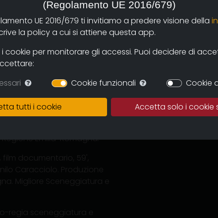
(Regolamento UE 2016/679)
erà!
'' (1996, cortometraggio
olamento UE 2016/679 ti invitiamo a predere visione della
i
 di Casteggio 1996. Sceneggiatura
ive la policy a cui si attiene questa app.
 cookie per monitorare gli accessi. Puoi decidere di accetta
ta partigiana ad ovest del Reno
"
accettare:
o. Co-sceneggiatura, edizione e
essari
Cookie funzionali
Cookie d
 (25' DV), delegato di
tta tutti i cookie
Accetta solo i cookie 
ntata della Rubrica '''Vista da
ndata in onda con repliche dal
ne Regione Emilia-Romagna.
7, film documentario, 59',
ilo Caracciolo. Produzione
na. Migliore Sceneggiatura e
 co-regia sceneggiatura e