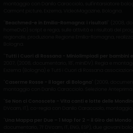
montaggio con Danilo Caracciolo, sull'intarsiatore bol
Carmont picture, Exzema, VideoMagazine, Bologna.
''
Beachmed-e in Emilia-Romagna: i risultati
'' (2008, d
homeDvD) script e regia, sulle attività e i risultati del 
regionale, produzione Regione Emilia-Romagna, realizz
Bologna.
''
Tutti i Cuori di Rossana - Miniolimpiadi per bambini 
2007, (2008, documentario, 18', miniDV). Regia e monta
Exzema (Bologna) e Tutti i Cuori di Rossana associazione
"
Caserme Rosse - il lager di Bologna
" (2009, document
montaggio con Danilo Caracciolo. Selezione Anteprima Doc
"
Se Non ci Conoscete - Vita canti e lotte delle Mondin
DVcam, IT), co-regia con Danilo Caracciolo, montaggio
"
Una Mappa per Due – 1 Map for 2 – il Giro del Mondo 
documentario, 71’ DVcam, IT, ENG, ESP), due giovani bolo