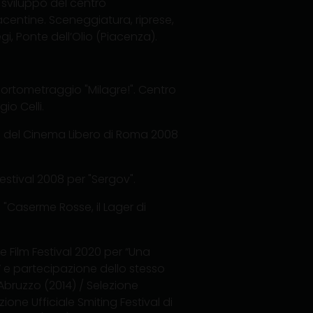
 sviluppo del centro
acentine. Sceneggiatura, riprese,
i, Ponte dell’Olio (Piacenza).
cortometraggio "Milagre!". Centro
io Celli.
val del Cinema Libero di Roma 2008
estival 2008 per "Sergov".
 "Caserme Rosse, il Lager di
e Film Festival 2020 per “Una
” e partecipazione dello stesso
'Abruzzo (2014) / Selezione
zione Ufficiale Smiting Festival di