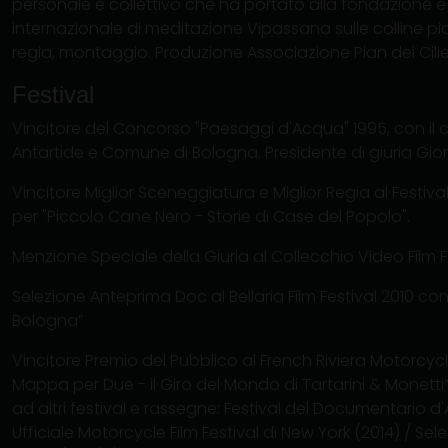
personale e collettivo che ha portato alla fondazione e
internazionale di meditazione Vipassana sulle colline pi
regia, montaggio. Produzione Associazione Pian dei Cilieg
Festival
Vincitore del Concorso "Paesaggi d'Acqua" 1995, con il 
Antartide e Comune di Bologna. Presidente di giuria Giorg
Vincitore Miglior Sceneggiatura e Miglior Regia al Festi
per "Piccolo Cane Nero - Storie di Case del Popolo".
Menzione Speciale della Giuria al Collecchio Video Film F
Selezione Anteprima Doc al Bellaria Film Festival 2010 con
Bologna”
Vincitore Premio del Pubblico al French Riviera Motorcycl
Mappa per Due - il Giro del Mondo di Tartarini & Monetti
ad altri festival e rassegne: Festival del Documentario d
Ufficiale Motorcycle Film Festival di New York (2014) / Sele