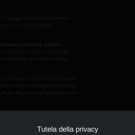
, Viaggio nel visibile/invisibile
 Riprese. Co-produzione
azione Ambiente Salute -
HS), Progetto Auto-Tutela della
icole svolte da bambini delle
 scrittore in crisi creativa scopre
uce a rubare immagini di persone
. Aiuto Regia. Co-produzione con
oncorso Paesaggi d'Acqua 1995,
 Ghigi, col patrocinio del
Sceneggiatura e Regia. Montaggio
Tutela della privacy