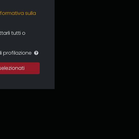
nformativa sulla
rli tutti o
i profilazione
selezionati