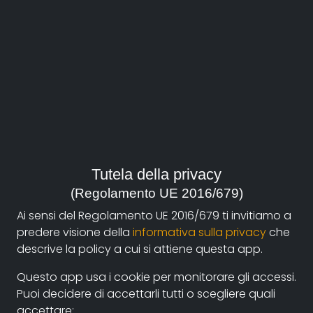
Francesco
Ragazzi
email:
Tutela della privacy
francescoragazzi@hotmail.com
(Regolamento UE 2016/679)
Ai sensi del Regolamento UE 2016/679 ti invitiamo a
Film su documentando
predere visione della
informativa sulla privacy
che
Banliyo- Banlieue
,
MERICA
descrive la policy a cui si attiene questa app.
Bio
Questo app usa i cookie per monitorare gli accessi.
Puoi decidere di accettarli tutti o scegliere quali
Francesco Ragazzi è nato a Santiago del Cile nel 1980,
accettare: