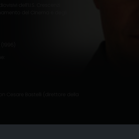
isivi dell’I.I.S. Crescenzi
egnamento del Cinema e degli
 (1996)
he:
n Cesare Bastelli (direttore della