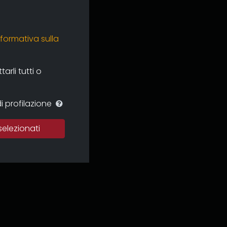
nformativa sulla
rli tutti o
i profilazione
selezionati