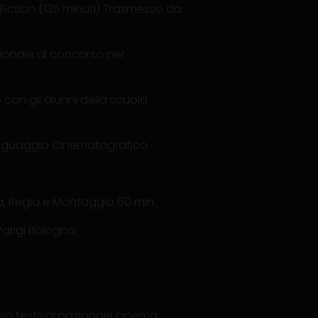
 Fiction (135 minuti) Trasmesso da
azionale al concorso per
o con gli alunni della scuola
l Linguaggio Cinematografico
ura, Regia e Montaggio 60 min.
Parigi Bologna
emio festival nazionale cinema