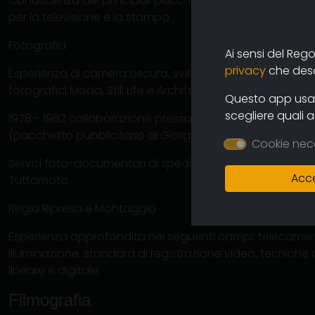
Conoscenza dei principali pacchetti di grafica vettoria
per la televisione e la stampa.
Fotografia
Ai sensi del Reg
privacy
che descr
Esperienza di camera oscura, sviluppo e stampa chimici i
fotografici Moda, Still Life e Architettura con macchine 
Questo app usa i
scegliere quali 
1978 - 1982 collaborazione presso Agenzia di Pubblicità “
(pacchetto pubblicitario di Giorgio Armani e successiv
Cookie nec
Servizi foto-documentari di spedizioni Africane in ciclo
Acce
Tuttomoto.
Regia Ripresa e Montaggio
Esperienza approfondita nei seguenti campi: telecamere 
illuminazione, standard di registrazione video, tecniche 
lineare e digitale.
Filmografia