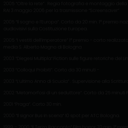
2005 “Oltre la rete” . Regia fotografia e montaggio della
RAI 3 maggio 2006 per la trasmissione “Screensaver”
2005 “Il sogno e l’Europa”. Corto da 20 min. 1° premio n
audiovisivi sulla Costituzione Europea.
2005 “I vestiti dell’imperatore” 1° premio - corto realizzat
media S. Alberto Magno di Bologna
2003 “Diegesi Multipla”.Fiction sulle figure retoriche de
2003 “Colloqui Proibiti”. Corto da 30 minuti -
2003 “L’ultimo Anno di Scuola” . Supervisione alla Scritt
2002 “Metamorfosi di un seduttore”. Corto da 25 minuti 
2001 “Praga”. Corto 30 min.
2000 “Il signor Bus in scena” 10 spot per ATC Bologna.
1999 – 2000 “Il Terzo Racconto” Film horror 70 min. 1° pr