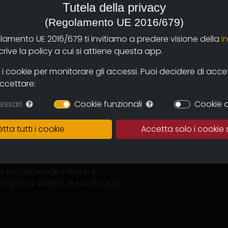
le, fotoritocco e animazione 3D
Tutela della privacy
(Regolamento UE 2016/679)
olamento UE 2016/679 ti invitiamo a predere visione della
i
ive la policy a cui si attiene questa app.
n Bianco Nero e Colore, servizi
a lastre di grande formato.
 cookie per monitorare gli accessi. Puoi decidere di accetta
accettare:
Studio Poli” di Bologna
amente di Gianfranco Ferrè)
essari
Cookie funzionali
Cookie d
motore per Epoca , Motosprint,
tta tutti i cookie
Accetta solo i cookie 
professionali, ottiche e
di ripresa, sistemi di montaggio