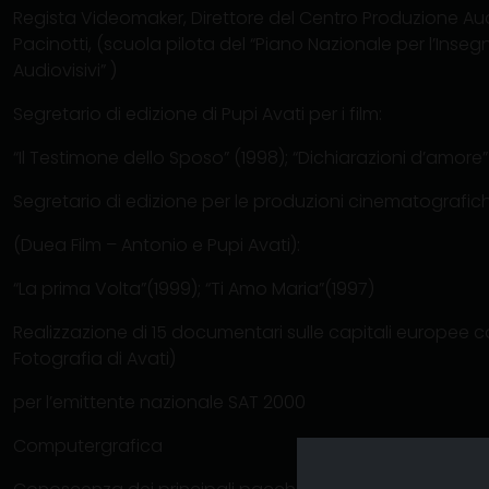
Regista Videomaker, Direttore del Centro Produzione Audiov
Pacinotti, (scuola pilota del “Piano Nazionale per l’Ins
Audiovisivi” )
Segretario di edizione di Pupi Avati per i film:
“Il Testimone dello Sposo” (1998); “Dichiarazioni d’amore”
Segretario di edizione per le produzioni cinematografic
(Duea Film – Antonio e Pupi Avati):
“La prima Volta”(1999); “Ti Amo Maria”(1997)
Realizzazione di 15 documentari sulle capitali europee co
Fotografia di Avati)
per l’emittente nazionale SAT 2000
Computergrafica