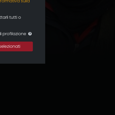
nformativa sulla
rli tutti o
i profilazione
selezionati