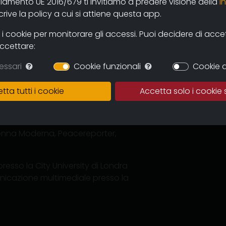
olamento UE 2016/679 ti invitiamo a predere visione della
i
e video, che combina attività in
ive la policy a cui si attiene questa app.
Vogue, Eurosport) con produzioni
iuliano Pisapia sindaco di
 cookie per monitorare gli accessi. Puoi decidere di accetta
tatore. In passato ha lavorato a
accettare:
diverse partecipazioni a festival
abbia” (Sudafrica, 2010), “Oltre
essari
Cookie funzionali
Cookie d
Movimento per 21 pianoforti”, “40
r terra”.
tta tutti i cookie
Accetta solo i cookie 
 Telelombardia) e, da freelance,
tate di rilevanza nazionale
, Donna Moderna, Peacereporter,
esso la City University di Londra
unicazione multimediale presso la