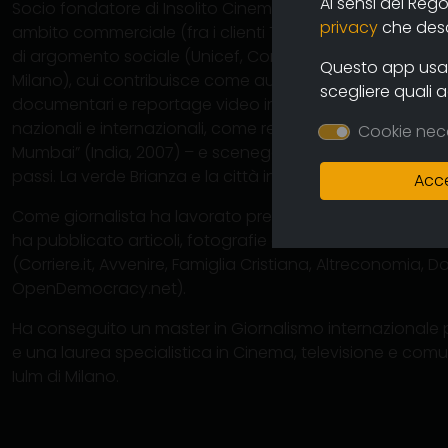
Ai sensi del Reg
Socio fondatore di Insolito Cinema, società di produzion
privacy
che descr
ambito commerciale (fra i clienti Telecom, Schweppes, 
di argomento sociale (Unicef, Comitato elettorale per G
Questo app usa i
Milano), cui contribuisce come autore, operatore e mon
scegliere quali 
documentari e reportage video in Italia e all’estero, con 
nazionali e internazionali, come regista – “Appunti sulla s
Cookie nec
Mumbai” (India, 2007) – e sceneggiatore o operatore – “
passi. La verde Brianza e la città infinita”, “Con le ruote pe
Acce
Come giornalista ha lavorato presso testate video (Tg5,
ha pubblicato articoli, fotografie e video su diverse tes
(Corriere.it, Avvenire, Famiglia Cristiana, Altreconomia
OpenDemocracy.net).
Ha conseguito un master in Giornalismo internazionale pr
e una laurea specialistica in Cinema, televisione e com
Iulm di Milano.