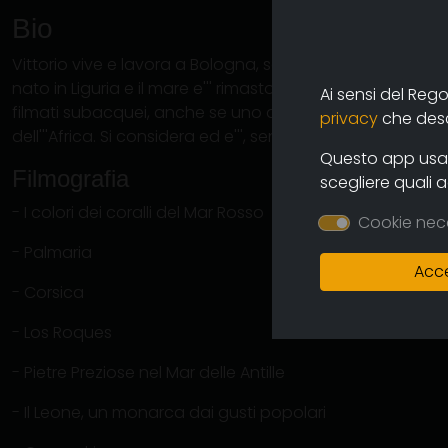
Bio
Vittorio vive e lavora a Bologna, senior partner di uno s
nato in Liguria e il mare e''' rimasto la sua via di fuga. D
Ai sensi del Reg
filmati subacquei, anche se uno degli ultimi lo ha realiz
privacy
che descr
dell'''Africa. Si considera ed e''', senza dubbio, un assolu
Questo app usa i
Filmografia
scegliere quali 
- I colori dei coralli del Mar Rosso
Cookie nec
- Palmaria
Acce
- Corsica
- Los Roques
- Pietre Preziose nel Mar delle Antille
- Il Leone, un monarca dai gusti popolari