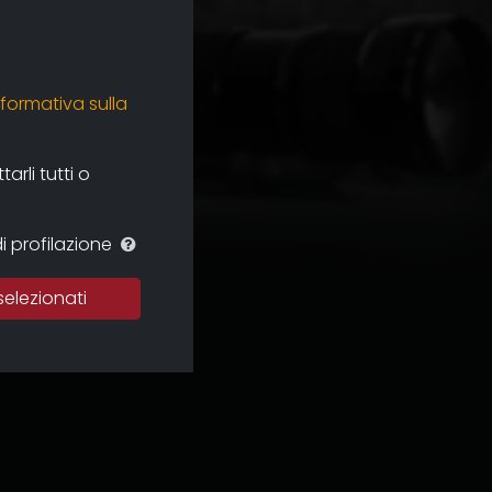
nformativa sulla
rli tutti o
i profilazione
selezionati