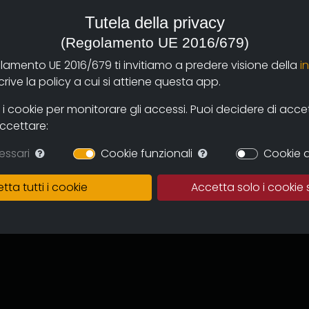
Tutela della privacy
(Regolamento UE 2016/679)
tudio legale commerciale. Ma e'''
a una decina d'''anni realizza
olamento UE 2016/679 ti invitiamo a predere visione della
i
zato in un parco, nel cuore
ive la policy a cui si attiene questa app.
to principiante.
 cookie per monitorare gli accessi. Puoi decidere di accetta
accettare:
essari
Cookie funzionali
Cookie d
tta tutti i cookie
Accetta solo i cookie 