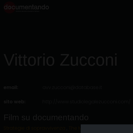
Vittorio
Zucconi
email:
avv.zucconi@database.it
sito web:
http://www.studiolegalezucconi.com/
Film su documentando
Strategie di sopravvivenza
,
The Magic Jetty