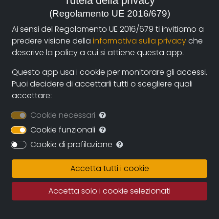
Tutela della privacy
legata a Shiva a cui è devoto.
(Regolamento UE 2016/679)
Bike Baba è un asceta nudo che ha rinunciato al
Ai sensi del Regolamento UE 2016/679 ti invitiamo a
mondo ed ha scelto come forma di meditazione il
predere visione della
informativa sulla privacy
che
viaggiare in motocicletta.
descrive la policy a cui si attiene questa app.
Nell’India contemporanea ci sono più città che
Questo app usa i cookie per monitorare gli accessi.
foreste e la motocicletta gli consente di attraversare
Puoi decidere di accettarli tutti o scegliere quali
velocemente infiniti grandi e piccoli agglomerati
accettare:
caotici.
Cookie necessari
Ancora oggi in India ai sadhu è riconosciuto un
Cookie funzionali
grande potere spirituale per questo se Bike Baba
Cookie di profilazione
viaggiasse a piedi sarebbe continuamente fermato e
distratto dalla gente che vorrebbe benedizioni e
Accetta tutti i cookie
consigli.
Abbiamo seguito Bike Baba percorrendo 5000
Accetta solo i cookie selezionati
chilometri nell’India del sud da Hyderabad la capitale
dell’Andra Pradesh (la città dov’è nato) fino a