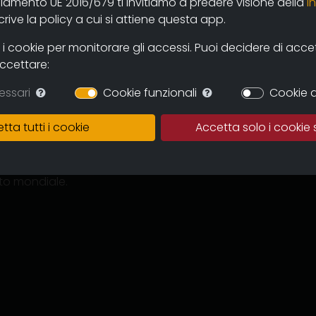
olamento UE 2016/679 ti invitiamo a predere visione della
i
ive la policy a cui si attiene questa app.
 cookie per monitorare gli accessi. Puoi decidere di accetta
accettare:
essari
Cookie funzionali
Cookie d
tta tutti i cookie
Accetta solo i cookie 
tmosfera, le difficoltà e
nsenso al fascismo e
ra fascismo e
tto mondiale.