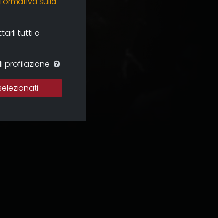
nformativa sulla
rli tutti o
i profilazione
selezionati