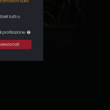
nformativa sulla
rli tutti o
i profilazione
selezionati