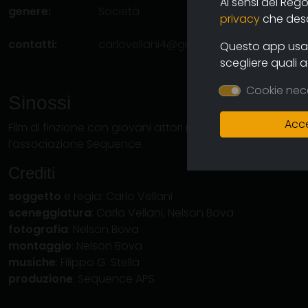
Ai sensi del Reg
genere:
Società
privacy
che descr
contatti:
carlovellani4@gmail.com
(autore)
Questo app usa i
scegliere quali 
Cookie nec
Sinossi
Acce
Film di finzione con giovani attori non professionisti. La r
l’associazione Sequence.
Crediti
soggetto
e regia: Carlo Vellani
sceneggiatura
: Carlo Vellani, Nelson Bova
fotografia
: Nelson Bova
montaggio
: Nelson Bova
musiche
: Filippo G. Stella
produzione
: Sequence APS