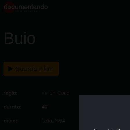
Buio
Guarda il film
regia:
Vellani Carlo
durata:
40'
anno:
Italia,, 1994