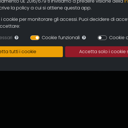
olamento UE 2016/679 ti invitiamo a predere visione della
i
ive la policy a cui si attiene questa app.
 cookie per monitorare gli accessi. Puoi decidere di accetta
accettare:
essari
Cookie funzionali
Cookie d
tta tutti i cookie
Accetta solo i cookie 
egia è di Carlo Vellani per