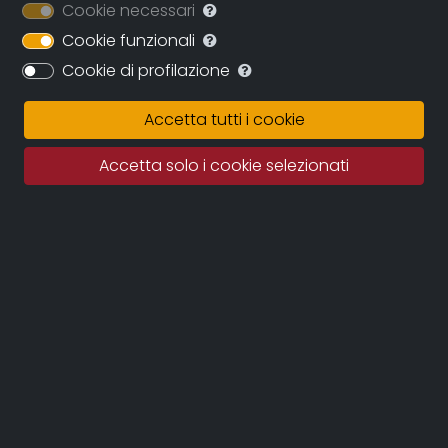
Cookie necessari
liberazione degli albanesi'. 'Ricostruire' è la parola
Cookie funzionali
d'ordine, tra le macerie di un sistema, attraverso 30
mila disoccupati e l'avvento dei profughi Kosovari,
Cookie di profilazione
con centinaia di bambini abbandonati in strada,
donne violentate e indotte alla prostituzione, ma
Accetta tutti i cookie
anche grazie alle 'nuove' cooperative, quelle
promosse dalle Organizzazioni Non Governative che
Accetta solo i cookie selezionati
fanno cooperazione sociale ed agricola e che
perseguono lo sviluppo in e per il territorio. Elbasan sta
cambiando tanto e rapidamente: le associazioni
locali riescono ora a gestire bene i propri progetti
senza dimenticare l'aiuto apportato dai COOPERANTI,
che resteranno per sempre grandi amici, veri e propri
membri della famiglia.
Credits
sceneggiatura
: Renato Giugliano / Roberto Pizzi
fotografia
: Renato Giugliano