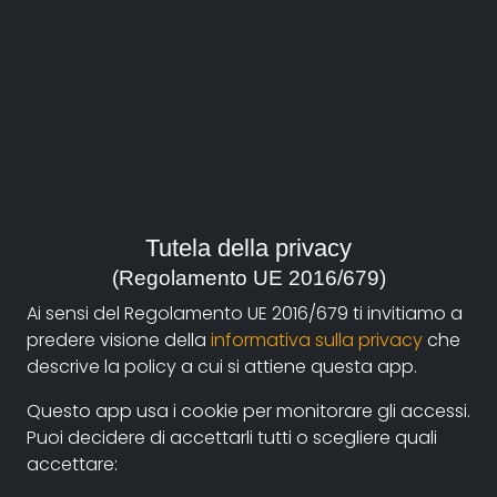
durata:
75
anno:
2010, Italia
genere:
Società
Tutela della privacy
contatti:
(Regolamento UE 2016/679)
renato.giugliano@gmail.com
(autore),
Giovanni
Beccari
Ai sensi del Regolamento UE 2016/679 ti invitiamo a
predere visione della
informativa sulla privacy
che
descrive la policy a cui si attiene questa app.
Sinossi
Questo app usa i cookie per monitorare gli accessi.
Puoi decidere di accettarli tutti o scegliere quali
Uno sguardo all'Albania di oggi attraverso il regime e
accettare:
le vecchie 'cooperative' comuniste: la dittatura è
caduta e con essa è sparito il mito della 'seconda