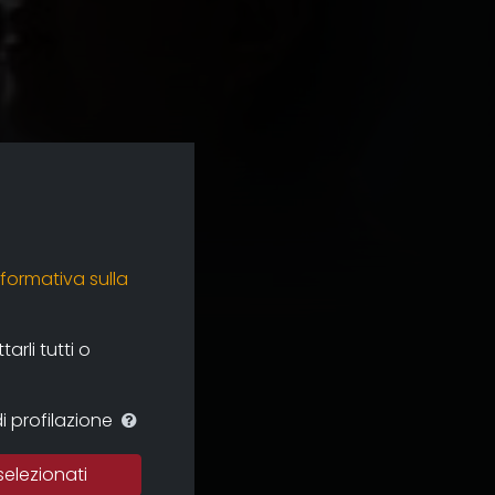
nformativa sulla
rli tutti o
i profilazione
selezionati