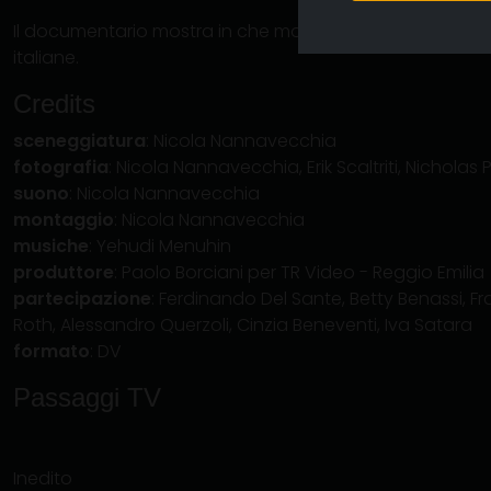
Il documentario mostra in che modo ciò accade a Reggio
italiane.
Credits
sceneggiatura
: Nicola Nannavecchia
fotografia
: Nicola Nannavecchia, Erik Scaltriti, Nicholas
suono
: Nicola Nannavecchia
montaggio
: Nicola Nannavecchia
musiche
: Yehudi Menuhin
produttore
: Paolo Borciani per TR Video - Reggio Emilia
partecipazione
: Ferdinando Del Sante, Betty Benassi, Fr
Roth, Alessandro Querzoli, Cinzia Beneventi, Iva Satara
formato
: DV
Passaggi TV
Inedito