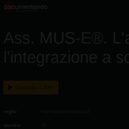
Ass. MUS-E®. L'a
l'integrazione a s
Guarda il film
regia:
Nannavecchia Nicola
durata:
20'