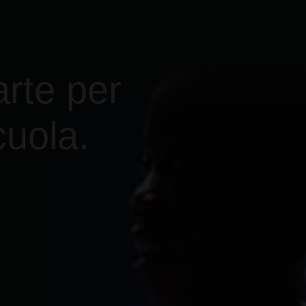
rte per
cuola.