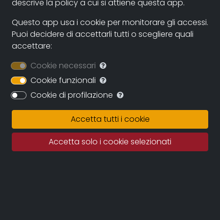
descrive la policy a cui si attiene questa app.
Italia,, 1994
Questo app usa i cookie per monitorare gli accessi.
genere:
Puoi decidere di accettarli tutti o scegliere quali
Società
accettare:
Cookie necessari
contatti:
carlovellani4@gmail.com
(autore)
Cookie funzionali
Cookie di profilazione
Sinossi
Accetta tutti i cookie
Film di finzione con giovani attori non professionisti. La
Accetta solo i cookie selezionati
regia è di Carlo Vellani per l’associazione Sequence.
Crediti
soggetto
e regia: Carlo Vellani
sceneggiatura
: Carlo Vellani, Nelson Bova
fotografia
: Nelson Bova
montaggio
: Nelson Bova