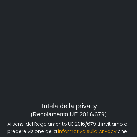
Buio
Guarda il film
regia:
Vellani Carlo
Tutela della privacy
durata:
(Regolamento UE 2016/679)
40'
Ai sensi del Regolamento UE 2016/679 ti invitiamo a
predere visione della
informativa sulla privacy
che
anno: