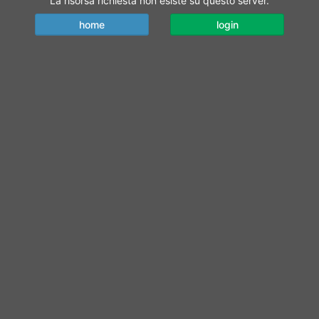
La risorsa richiesta non esiste su questo server.
home
login