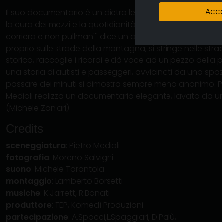
Acce
Il suo documentario è un dietro le quinte in cui incontria
la cura dei mezzi e la quotidianità del mestiere. '''Noi 
corriera e non pullman''' dice un autista. La macchiana 
proprio sulle strade della montagna, si stringe nelle stra
storico, raccoglie i ricordi e dà voce ad un pezzo della pr
una storia di autisti e passeggeri, avvicinati da uno spa
passare dei minuti si dimostra sempre meno anonimo. P
Medioli realizza un documentario elegante, lavato da un
(Michele Zanlari)
Credits
sceneggiatura
: Pietro Medioli
fotografia
: Moreno Salvigni
suono
: Michele Tarantola
montaggio
: Lamberto Borsetti
musiche
: K.Jarrett, R.Bonati
produttore
: TEP, Komedì Produzioni
partecipazione
: A.Spocci,L.Spaggiari, D.Palù,