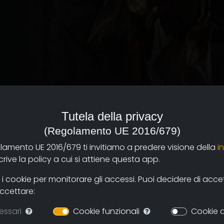
iene da pensare che un
quillamente realizzarlo
Tutela della privacy
auto un suo tratto
(Regolamento UE 2016/679)
olamento UE 2016/679 ti invitiamo a predere visione della
i
'ha fatto invece Pietro
ive la policy a cui si attiene questa app.
 cookie per monitorare gli accessi. Puoi decidere di accetta
 il deposito e si
accettare:
outine del traffico,
i dell'''officina
essari
Cookie funzionali
Cookie d
nuovi autisti.