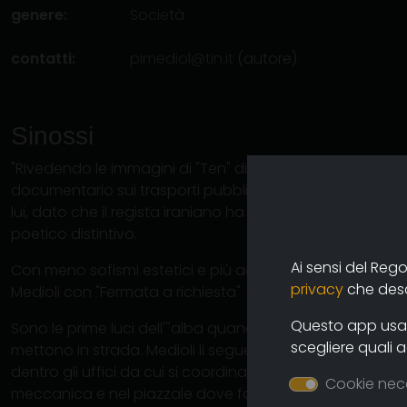
genere:
Società
contatti:
pimediol@tin.it
(autore)
Sinossi
"Rivedendo le immagini di "Ten" di Abbas Kiarostami...v
documentario sui trasporti pubblici avrebbe potuto tran
lui, dato che il regista iraniano ha fatto della ripresa in 
poetico distintivo.
Ai sensi del Reg
Con meno sofismi estetici e più aderenza al contesto, l''
privacy
che descr
Medioli con "Fermata a richiesta".
Questo app usa i
Sono le prime luci dell'''alba quando gli autobus lasciano
scegliere quali 
mettono in strada. Medioli li segue passo a passo, nella r
dentro gli uffici da cui si coordina il lavoro, tra le saldatric
Cookie nec
meccanica e nel piazzale dove fanno l'''esame di guida i 