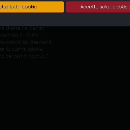
tta tutti i cookie
Accetta solo i cookie 
mo la vita dei dipendenti,
in montagna lo chiamiamo
presa si arrampica
de strette del centro
ovincia di Parma. E'''
zio condiviso che con il
ur su commissione,
a certa malinconia..."