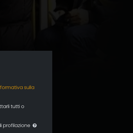
nformativa sulla
rli tutti o
i profilazione