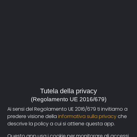
Filologia
Guarda il film
regia:
Tutela della privacy
Gigliorosso Giuseppe
(Regolamento UE 2016/679)
Ai sensi del Regolamento UE 2016/679 ti invitiamo a
durata:
predere visione della
informativa sulla privacy
che
19'
descrive la policy a cui si attiene questa app.
anno:
Questo app usa i cookie per monitorare gli accessi.