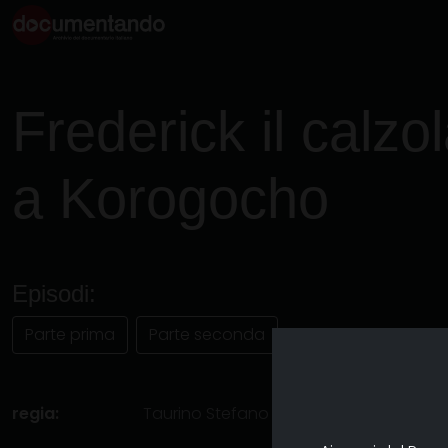
Frederick il calzo
a Korogocho
Episodi:
Parte prima
Parte seconda
regia:
Taurino Stefano