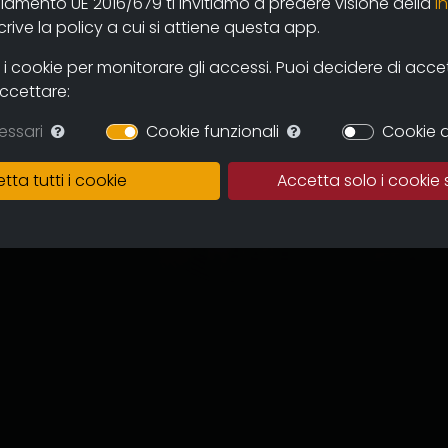
olamento UE 2016/679 ti invitiamo a predere visione della
i
ive la policy a cui si attiene questa app.
 cookie per monitorare gli accessi. Puoi decidere di accetta
accettare:
essari
Cookie funzionali
Cookie d
tta tutti i cookie
Accetta solo i cookie 