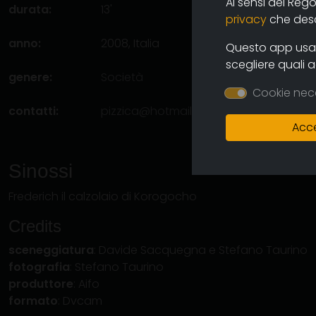
Ai sensi del Reg
durata:
13'
privacy
che descr
anno:
2008, Italia
Questo app usa i
scegliere quali 
genere:
Società
Cookie nec
contatti:
pizzica@hotmail.com
(autore)
Acce
Sinossi
Frederich il calzolaio di Korogocho
Credits
sceneggiatura
: Davide Sacquegna e Stefano Taurino
fotografia
: Stefano Taurino
produttore
: Aifo
formato
: Dvcam