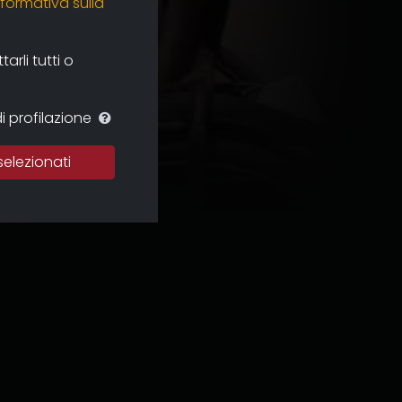
nformativa sulla
rli tutti o
i profilazione
selezionati