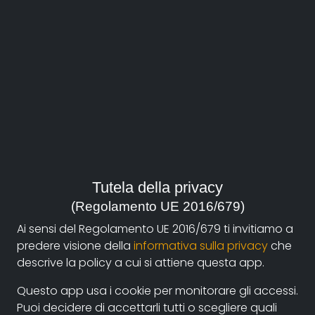
Italia, Repubblica Ceca 2013
genere:
Società
sito:
https://marcellapiccinini.it/il-mondo-capovolto/
contatti:
pilella@hotmail.com
(autore)
Tutela della privacy
(Regolamento UE 2016/679)
Sinossi
Ai sensi del Regolamento UE 2016/679 ti invitiamo a
Ci sono le regole degli orologi che ad ogni ora girano
predere visione della
informativa sulla privacy
che
in senso orario. Le regole dei giorni della settimana.
descrive la policy a cui si attiene questa app.
Della sinistra e della destra. Il nord, il sud, l’est e l’ovest.
Questo app usa i cookie per monitorare gli accessi.
Le parole in un testo e il loro significato. C’è la b, la d, la
Puoi decidere di accettarli tutti o scegliere quali
p, la q ciascuna con il suo orientamento. Quando si