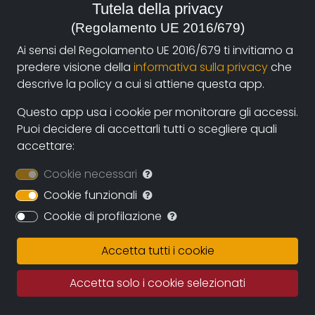
Tutela della privacy
durata:
(Regolamento UE 2016/679)
29
Ai sensi del Regolamento UE 2016/679 ti invitiamo a
predere visione della
informativa sulla privacy
che
anno:
descrive la policy a cui si attiene questa app.
2006, Italia
Questo app usa i cookie per monitorare gli accessi.
genere:
Puoi decidere di accettarli tutti o scegliere quali
Spettacolo e Musica
accettare:
Cookie necessari
contatti:
video@ravennateatro.com
(autore),
Cookie funzionali
video@ravennateatro.com
(produzione)
Cookie di profilazione
Accetta tutti i cookie
Sinossi
Accetta solo i cookie selezionati
Il Teatro delle Albe nel giugno 2005 ha riallestito il suo
storico spettacolo I Polacchi all'MCA, il Museo di Arte