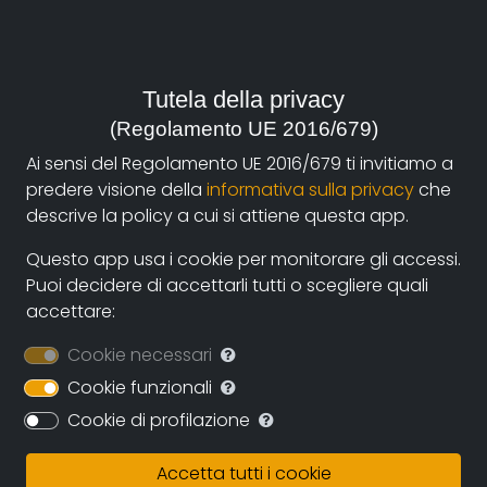
durata:
52'
anno:
Tutela della privacy
2004, Italia
(Regolamento UE 2016/679)
Ai sensi del Regolamento UE 2016/679 ti invitiamo a
genere:
predere visione della
informativa sulla privacy
che
Cultura e Tradizioni
descrive la policy a cui si attiene questa app.
contatti:
Questo app usa i cookie per monitorare gli accessi.
marioponzi1@virgilio.it
(autore),
mila@solaresonline.it
Puoi decidere di accettarli tutti o scegliere quali
(produzione),
mila@solaresonline.it
(distribuzione)
accettare:
Cookie necessari
Cookie funzionali
Sinossi
Cookie di profilazione
Il video racconta il farsi di "A Map to Paradise", i
momenti dell'ideazione e della creazione materiale, e
Accetta tutti i cookie
la voce sapiente di Greenaway fa da contrappunto