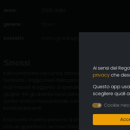
anno:
2006, Italia
genere:
Storia
contatti:
primo.giroldini@yahoo.it
(autore)
Sinossi
Ai sensi del Reg
Il documentario racconta, attraverso le testimonianze d
privacy
che descr
testimoni, i tragici mesi della primavera del 1944. La ci
Questo app usa i
nazi-fascisti è oggetto di ripetute incursioni aeree angl
scegliere quali 
giugno ’44: gli obiettivi sono principalmente militari, ma in
centro storico monumentale compreso – fu oggetto di
Cookie nec
bombardamenti.
Acce
Il racconto in prima persona di chi ha vissuto quei dramm
con un gigantesco archivio fotografico frutto di un lung