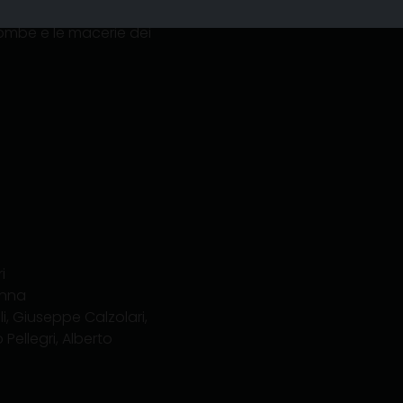
rafo Bruno Vaghi
ombe e le macerie dei
i
anna
i, Giuseppe Calzolari,
Pellegri, Alberto