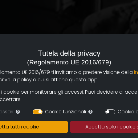
Tutela della privacy
(Regolamento UE 2016/679)
olamento UE 2016/679 ti invitiamo a predere visione della
i
i una decina di
ive la policy a cui si attiene questa app.
ttà di Parma occupata dai
 cookie per monitorare gli accessi. Puoi decidere di accetta
o-americane dall’aprile al
accettare:
 realtà tutta la città –
 devastanti
essari
Cookie funzionali
Cookie d
tta tutti i cookie
Accetta solo i cookie 
atici giorni s’intreccia
hissimo lavoro di ricerca