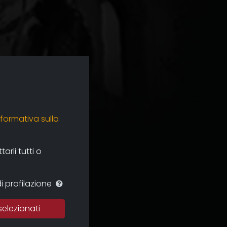
nformativa sulla
rli tutti o
i profilazione
selezionati