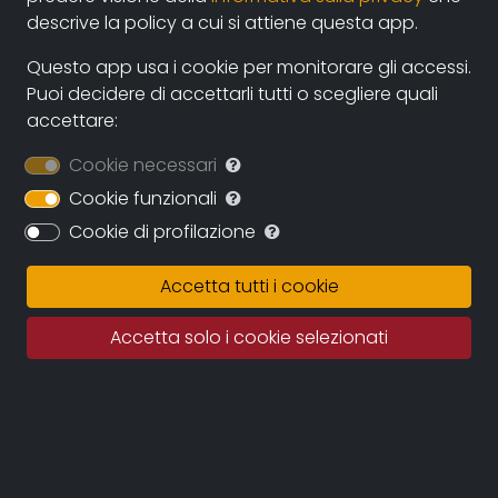
2014, Italia
descrive la policy a cui si attiene questa app.
Questo app usa i cookie per monitorare gli accessi.
genere:
Puoi decidere di accettarli tutti o scegliere quali
Ambiente e natura
accettare:
contatti:
Cookie necessari
francesco_paladino@libero.it
(autore)
Cookie funzionali
Cookie di profilazione
Sinossi
Accetta tutti i cookie
Il video permette di seguire, dal pomeriggio al
tramonto, i voli ed i richiami della colonia di rondoni
Accetta solo i cookie selezionati
che popola le architetture esterne di Palazzo Farnese
tra aprile e luglio.
Si tratta di una delle più consistenti popolazioni a
livello nazionale riguardante questi uccelli migratori.