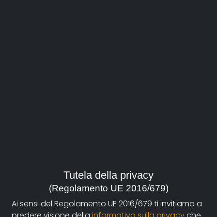
Rondoni
Guarda il film
regia:
Paladino Francesco
Tutela della privacy
durata:
(Regolamento UE 2016/679)
18'
Ai sensi del Regolamento UE 2016/679 ti invitiamo a
anno:
predere visione della
informativa sulla privacy
che