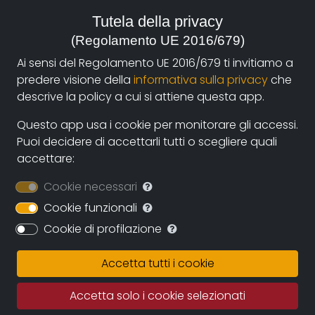
Italia, 2022
Tutela della privacy
(Regolamento UE 2016/679)
genere:
Società
Ai sensi del Regolamento UE 2016/679 ti invitiamo a
predere visione della
informativa sulla privacy
che
descrive la policy a cui si attiene questa app.
Sinossi
Questo app usa i cookie per monitorare gli accessi.
Puoi decidere di accettarli tutti o scegliere quali
Vincenza, una donna che ha una malattia genetica
accettare:
rara l'Atassia di Friedreich. La voce di Vincenza guida
lo spettatore attraverso le metafore paragonando la
Cookie necessari
sua malattia ad un tulipano raro striato da venature
Cookie funzionali
di colore rosso, chiamato Semper
Augustus, modificato da un virus che ne causa
Cookie di profilazione
l'indebolimento.
Accetta tutti i cookie
Crediti
Accetta solo i cookie selezionati
REGIA: Claudia Doronzo
ATTORI: Vincenza Dinoia, Claudia Doronzo, Maria