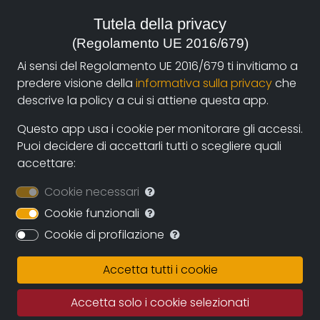
stata raccontata la "via dei pellegrini", tra storia,
Tutela della privacy
cultura, tradizioni, natura e ambiente, sport e salute.
(Regolamento UE 2016/679)
Il cammino è stato diviso in due tappe: la prima in
Ai sensi del Regolamento UE 2016/679 ti invitiamo a
bicicletta (MTB), da Nonantola a Coscogno; la
predere visione della
informativa sulla privacy
che
seconda parte a Piedi (Coscogno-Passo della Croce
descrive la policy a cui si attiene questa app.
Arcana).
Questo app usa i cookie per monitorare gli accessi.
Il documentario punta in particolare alla
Puoi decidere di accettarli tutti o scegliere quali
valorizzazione del Romanico in territorio modenese,
accettare:
dalla pianura all'appennino, con schede dettagliate
Cookie necessari
sulle chiese che si incontrano durante il percorso.
Cookie funzionali
Non solo: è stata raccontata la storia attraverso i
Cookie di profilazione
luoghi che si incontrano ripercorrendo il cammino dei
pellegrini: ad esempio dal Castello di Vignola a
Accetta tutti i cookie
quello di Sestola, dai metati (gli essiccatoi delle
castagne), alle maestà; dai camini ritondi di Cà Pallai
Accetta solo i cookie selezionati
(Ospitale di Fanano), alle auto del museo Righini